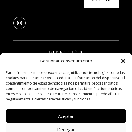
DIRECCIÓN
Gestionar consentimiento
MOLLET DEL VALLÈS
Para ofrecer las mejores experiencias, utilizamos tecnologías como las
TELÉFONO
cookies para almacenar y/o acceder a la información del dispositivo. El
consentimiento de estas tecnologías nos permitirá procesar datos
610850742
como el comportamiento de navegación o las identificaciones únicas
en este sitio. No consentir o retirar el consentimiento, puede afectar
negativamente a ciertas características y funciones.
EMAIL
hola@davidgonzalezfotografia.es
Aceptar
Denegar